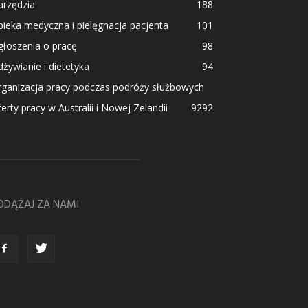
arzędzia
188
ieka medyczna i pielęgnacja pacjenta
101
łoszenia o pracę
98
żywianie i dietetyka
94
rganizacja pracy podczas podróży służbowych
erty pracy w Australii i Nowej Zelandii
92
92
ODĄŻAJ ZA NAMI