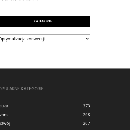
KATEGORIE
tegorie
OPULARNE KATEGORIE
auka
373
iznes
268
ozwój
207