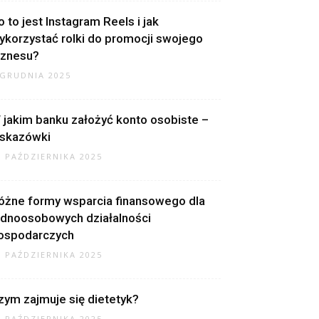
o to jest Instagram Reels i jak
ykorzystać rolki do promocji swojego
iznesu?
 GRUDNIA 2025
 jakim banku założyć konto osobiste –
skazówki
2 PAŹDZIERNIKA 2025
óżne formy wsparcia finansowego dla
ednoosobowych działalności
ospodarczych
2 PAŹDZIERNIKA 2025
zym zajmuje się dietetyk?
9 PAŹDZIERNIKA 2025