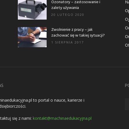
Ozonatory – zastosowanie i
N
zalety używania
Op
20 LUTEGO 2020
Og
Od
Zwolnienie z pracy – jak
zachować się w takiej sytuacji?
O
1 SIERPNIA 2017
Of
AS
P
inaedukacyjna.pl to portal o nauce, karierze i
dsiębiorczości.
taktuj się z nami:
kontakt@machinaedukacyjna.pl