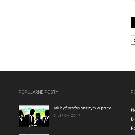
Ka
POPULARNE POSTY
P
Jak być profesjonalnym w pracy
N
6 LIPCA 2017
B
R