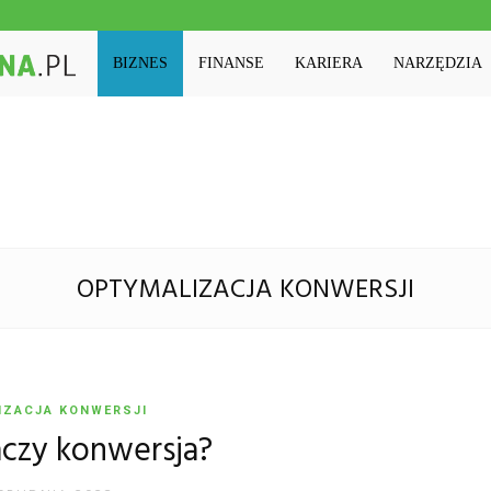
Machinaedukacyjna.pl
BIZNES
FINANSE
KARIERA
NARZĘDZIA
OPTYMALIZACJA KONWERSJI
IZACJA KONWERSJI
aczy konwersja?