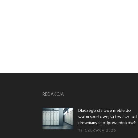
REDAKCJA
Dlaczego stalowe meble do
szatni sportowej są trwalsze od
drewnianych odpowiedników?
19 CZERWCA 2026