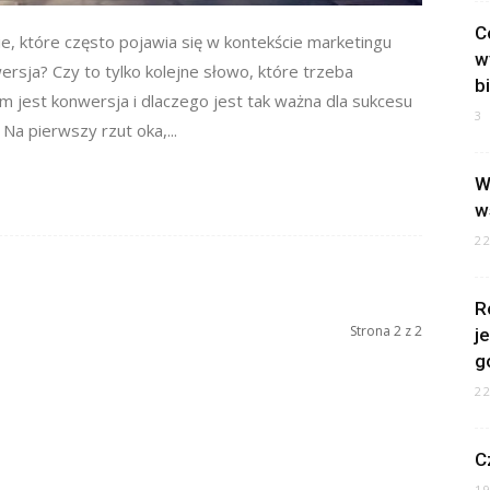
C
e, które często pojawia się w kontekście marketingu
w
rsja? Czy to tylko kolejne słowo, które trzeba
b
m jest konwersja i dlaczego jest tak ważna dla sukcesu
3
 Na pierwszy rzut oka,...
W
w
2
R
Strona 2 z 2
j
g
2
C
1