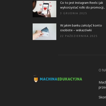
Co to jest Instagram Reels i jak
wykorzystać rolki do promocji...
3 GRUDNIA 2025
W jakim banku założyć konto
osobiste – wskazówki
22 PAŹDZIERNIKA 2025
O N
Mach
prze
Skon