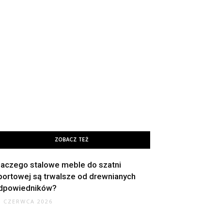
ZOBACZ TEŻ
laczego stalowe meble do szatni
portowej są trwalsze od drewnianych
dpowiedników?
9 CZERWCA 2026