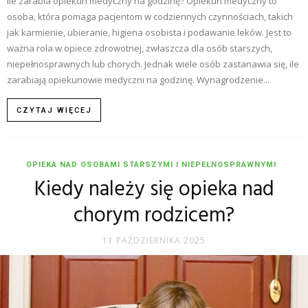
Ile zarabia opiekun medyczny na godzinę? Opiekun medyczny to
osoba, która pomaga pacjentom w codziennych czynnościach, takich
jak karmienie, ubieranie, higiena osobista i podawanie leków. Jest to
ważna rola w opiece zdrowotnej, zwłaszcza dla osób starszych,
niepełnosprawnych lub chorych. Jednak wiele osób zastanawia się, ile
zarabiają opiekunowie medyczni na godzinę. Wynagrodzenie...
CZYTAJ WIĘCEJ
OPIEKA NAD OSOBAMI STARSZYMI I NIEPEŁNOSPRAWNYMI
Kiedy należy się opieka nad
chorym rodzicem?
11 PAŹDZIERNIKA 2025