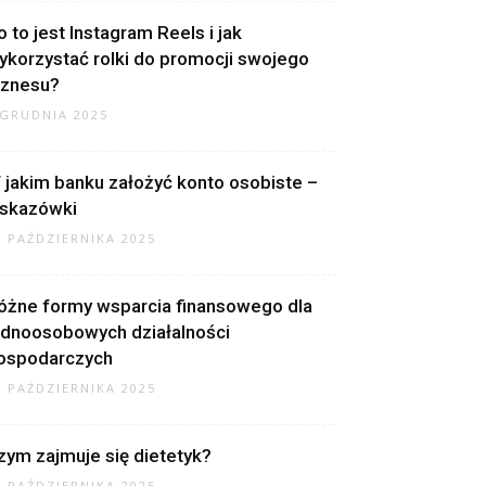
o to jest Instagram Reels i jak
ykorzystać rolki do promocji swojego
iznesu?
 GRUDNIA 2025
 jakim banku założyć konto osobiste –
skazówki
2 PAŹDZIERNIKA 2025
óżne formy wsparcia finansowego dla
ednoosobowych działalności
ospodarczych
2 PAŹDZIERNIKA 2025
zym zajmuje się dietetyk?
9 PAŹDZIERNIKA 2025