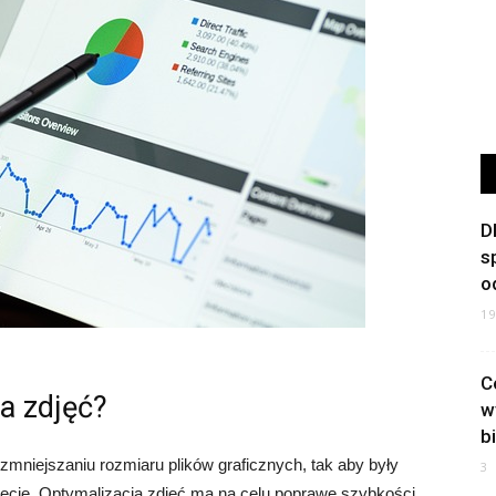
D
s
o
1
C
a zdjęć?
w
b
 zmniejszaniu rozmiaru plików graficznych, tak aby były
3
necie. Optymalizacja zdjęć ma na celu poprawę szybkości