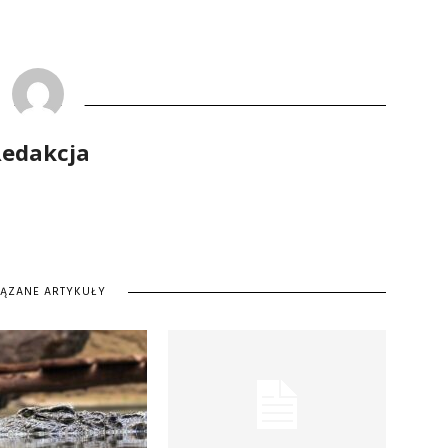
edakcja
IĄZANE ARTYKUŁY