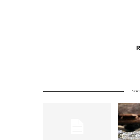
R
POW