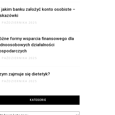
 jakim banku założyć konto osobiste –
skazówki
2 PAŹDZIERNIKA 2025
óżne formy wsparcia finansowego dla
ednoosobowych działalności
ospodarczych
2 PAŹDZIERNIKA 2025
zym zajmuje się dietetyk?
9 PAŹDZIERNIKA 2025
KATEGORIE
tegorie