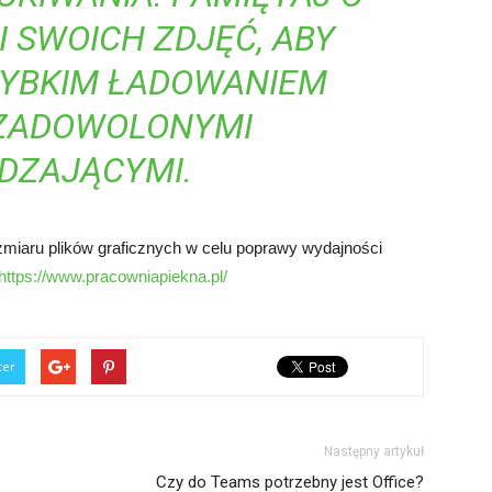
 SWOICH ZDJĘĆ, ABY
SZYBKIM ŁADOWANIEM
 ZADOWOLONYMI
DZAJĄCYMI.
zmiaru plików graficznych w celu poprawy wydajności
https://www.pracowniapiekna.pl/
ter
Następny artykuł
Czy do Teams potrzebny jest Office?