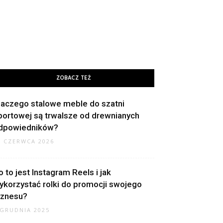
ZOBACZ TEŻ
laczego stalowe meble do szatni
portowej są trwalsze od drewnianych
dpowiedników?
9 CZERWCA 2026
o to jest Instagram Reels i jak
ykorzystać rolki do promocji swojego
iznesu?
 GRUDNIA 2025