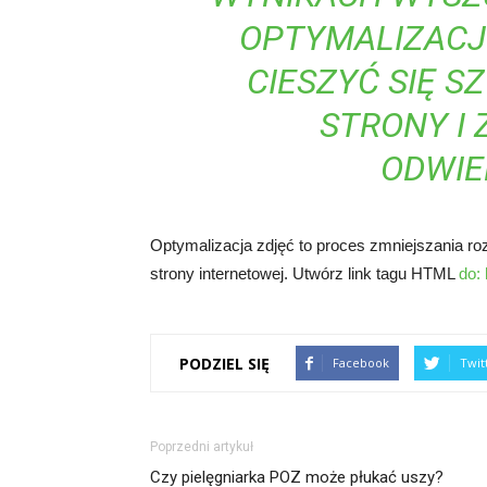
OPTYMALIZACJI
CIESZYĆ SIĘ 
STRONY I
ODWIE
Optymalizacja zdjęć to proces zmniejszania ro
strony internetowej. Utwórz link tagu HTML
do:
PODZIEL SIĘ
Facebook
Twit
Poprzedni artykuł
Czy pielęgniarka POZ może płukać uszy?