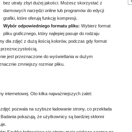
bez utraty zbyt dużej jakości. Możesz skorzystać z
darmowych narzędzi online lub programów do edycji
grafiki, które oferują funkcję kompresji.
Wybór odpowiedniego formatu pliku:
Wybierz format
pliku graficznego, który najlepiej pasuje do rodzaju
lny dla zdjęć z dużą ilością kolorów, podczas gdy format
 przezroczystością.
e nie jest przeznaczone do wyświetlania w dużym
znacznie zmniejszy rozmiar pliku.
y internetowej. Oto kilka najważniejszych zalet:
zdjęć pozwala na szybsze ładowanie strony, co przekłada
Badania pokazują, że użytkownicy są bardziej skłonni
uje.
ia:
Szybko ładowające się strony mają większe szanse na