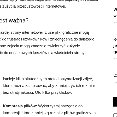
e zużycia przepustowości internetowej.
W
w
jest ważna?
2
ażdej strony internetowej. Duże pliki graficzne mogą
R
 do frustracji użytkowników i zniechęcenia do dalszego
j
owane zdjęcia mogą znacznie zwiększyć zużycie
g
ć do dodatkowych kosztów dla właściciela strony.
2
C
Istnieje kilka skutecznych metod optymalizacji zdjęć,
1
które można zastosować, aby zmniejszyć ich rozmiar
bez utraty jakości. Oto kilka przykładów:
Kompresja plików:
Wykorzystaj narzędzia do
Ka
kompresji, które zmniejszą rozmiar plików graficznych