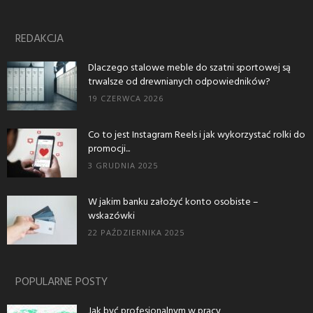
REDAKCJA
Dlaczego stalowe meble do szatni sportowej są
trwalsze od drewnianych odpowiedników?
19 CZERWCA 2026
Co to jest Instagram Reels i jak wykorzystać rolki do
promocji...
3 GRUDNIA 2025
W jakim banku założyć konto osobiste –
wskazówki
22 PAŹDZIERNIKA 2025
POPULARNE POSTY
Jak być profesjonalnym w pracy