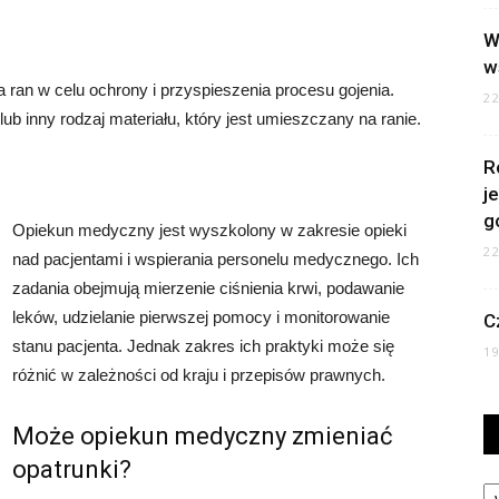
W
w
 ran w celu ochrony i przyspieszenia procesu gojenia.
2
ub inny rodzaj materiału, który jest umieszczany na ranie.
R
j
g
Opiekun medyczny jest wyszkolony w zakresie opieki
2
nad pacjentami i wspierania personelu medycznego. Ich
zadania obejmują mierzenie ciśnienia krwi, podawanie
leków, udzielanie pierwszej pomocy i monitorowanie
C
stanu pacjenta. Jednak zakres ich praktyki może się
1
różnić w zależności od kraju i przepisów prawnych.
Może opiekun medyczny zmieniać
opatrunki?
Ka