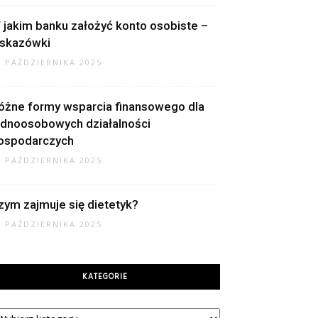
 jakim banku założyć konto osobiste –
skazówki
2 PAŹDZIERNIKA 2025
óżne formy wsparcia finansowego dla
ednoosobowych działalności
ospodarczych
2 PAŹDZIERNIKA 2025
zym zajmuje się dietetyk?
9 PAŹDZIERNIKA 2025
KATEGORIE
tegorie