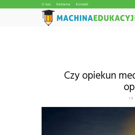
O nas
Reklama
Kontakt
Czy opiekun me
op
15