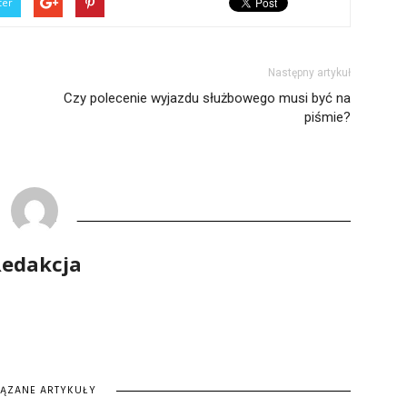
ter
Następny artykuł
Czy polecenie wyjazdu służbowego musi być na
piśmie?
edakcja
IĄZANE ARTYKUŁY