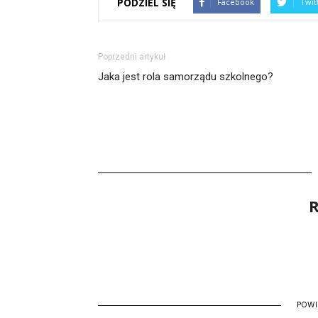
PODZIEL SIĘ
Facebook
Twit
Poprzedni artykuł
Jaka jest rola samorządu szkolnego?
R
POW