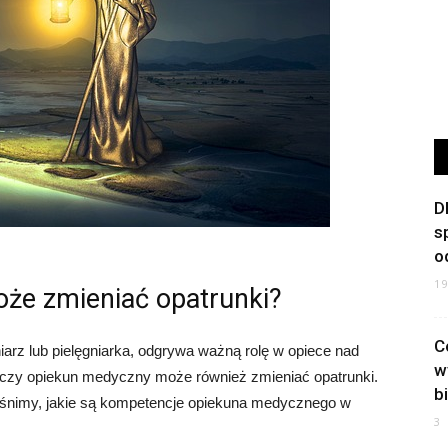
D
s
o
1
że zmieniać opatrunki?
C
arz lub pielęgniarka, odgrywa ważną rolę w opiece nad
w
, czy opiekun medyczny może również zmieniać opatrunki.
b
yjaśnimy, jakie są kompetencje opiekuna medycznego w
3