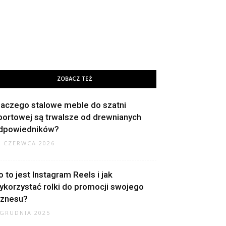
ZOBACZ TEŻ
laczego stalowe meble do szatni
portowej są trwalsze od drewnianych
dpowiedników?
9 CZERWCA 2026
o to jest Instagram Reels i jak
ykorzystać rolki do promocji swojego
iznesu?
 GRUDNIA 2025