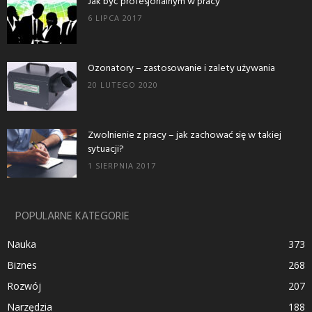
Jak być profesjonalnym w pracy
6 LIPCA 2017
Ozonatory – zastosowanie i zalety używania
20 LUTEGO 2020
Zwolnienie z pracy – jak zachować się w takiej
sytuacji?
1 SIERPNIA 2017
POPULARNE KATEGORIE
Nauka
373
Biznes
268
Rozwój
207
Narzędzia
188