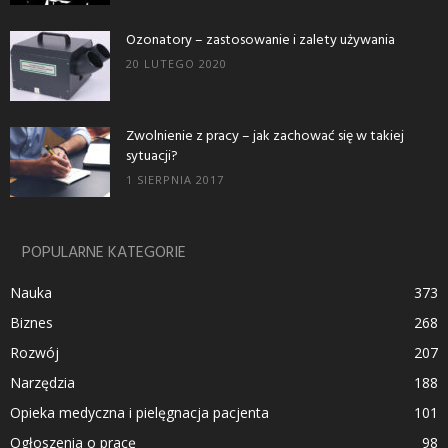
Ozonatory – zastosowanie i zalety używania
20 LUTEGO 2020
Zwolnienie z pracy – jak zachować się w takiej
sytuacji?
1 SIERPNIA 2017
POPULARNE KATEGORIE
Nauka
373
Biznes
268
Rozwój
207
Narzędzia
188
Opieka medyczna i pielęgnacja pacjenta
101
Ogłoszenia o pracę
98