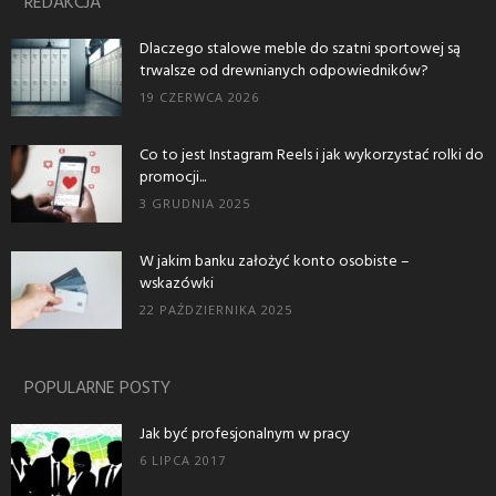
REDAKCJA
Dlaczego stalowe meble do szatni sportowej są
trwalsze od drewnianych odpowiedników?
19 CZERWCA 2026
Co to jest Instagram Reels i jak wykorzystać rolki do
promocji...
3 GRUDNIA 2025
W jakim banku założyć konto osobiste –
wskazówki
22 PAŹDZIERNIKA 2025
POPULARNE POSTY
Jak być profesjonalnym w pracy
6 LIPCA 2017