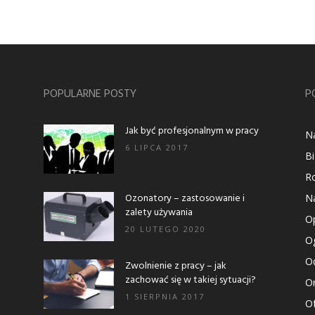
POPULARNE POSTY
P
Jak być profesjonalnym w pracy
N
6 LIPCA 2017
B
R
Ozonatory – zastosowanie i
N
zalety używania
Op
20 LUTEGO 2020
Og
Od
Zwolnienie z pracy – jak
zachować się w takiej sytuacji?
O
1 SIERPNIA 2017
Of