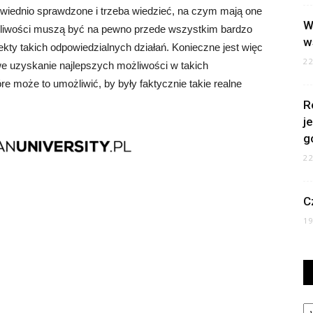
wiednio sprawdzone i trzeba wiedzieć, na czym mają one
W
żliwości muszą być na pewno przede wszystkim bardzo
w
efekty takich odpowiedzialnych działań. Konieczne jest więc
2
iwe uzyskanie najlepszych możliwości w takich
e może to umożliwić, by były faktycznie takie realne
R
j
g
2
C
1
Ka