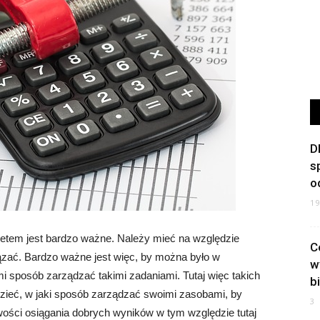
D
s
o
1
etem jest bardzo ważne. Należy mieć na względzie
C
ązać. Bardzo ważne jest więc, by można było w
w
i sposób zarządzać takimi zadaniami. Tutaj więc takich
b
zieć, w jaki sposób zarządzać swoimi zasobami, by
3
iwości osiągania dobrych wyników w tym względzie tutaj