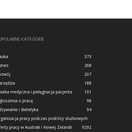
OPULARNE KATEGORIE
auka
373
iznes
268
ozwój
207
arzędzia
188
ieka medyczna i pielęgnacja pacjenta
101
łoszenia o pracę
98
żywianie i dietetyka
94
rganizacja pracy podczas podróży służbowych
erty pracy w Australii i Nowej Zelandii
92
92