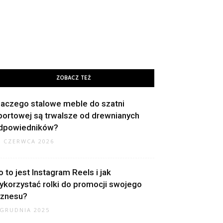
ZOBACZ TEŻ
laczego stalowe meble do szatni
portowej są trwalsze od drewnianych
dpowiedników?
9 CZERWCA 2026
o to jest Instagram Reels i jak
ykorzystać rolki do promocji swojego
iznesu?
 GRUDNIA 2025