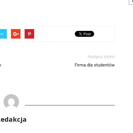
ter
Następny artykuł
o
Firma dla studentów
edakcja