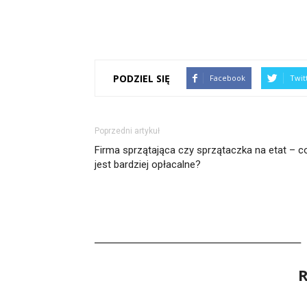
PODZIEL SIĘ
Facebook
Twit
Poprzedni artykuł
Firma sprzątająca czy sprzątaczka na etat – c
jest bardziej opłacalne?
R