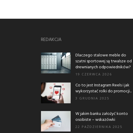
REDAKCJA
Dlaczego stalowe meble do
szatni sportowej są trwalsze od
drewnianych odpowiedników?
19 CZERWCA 2026
Co to jest Instagram Reels i jak
wykorzystać rolki do promocji...
3 GRUDNIA 2025
W jakim banku założyć konto
osobiste – wskazówki
22 PAŹDZIERNIKA 2025