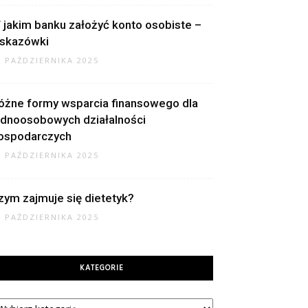
 jakim banku założyć konto osobiste –
skazówki
2 PAŹDZIERNIKA 2025
óżne formy wsparcia finansowego dla
ednoosobowych działalności
ospodarczych
2 PAŹDZIERNIKA 2025
zym zajmuje się dietetyk?
9 PAŹDZIERNIKA 2025
KATEGORIE
tegorie