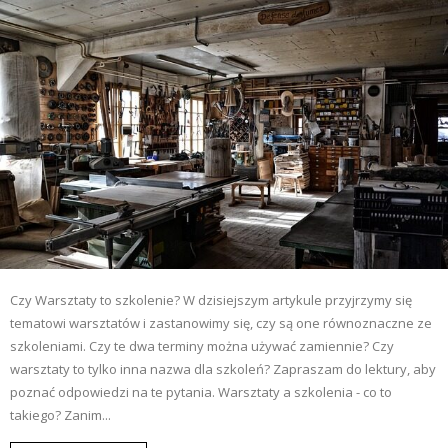
Czy Warsztaty to szkolenie? W dzisiejszym artykule przyjrzymy się
tematowi warsztatów i zastanowimy się, czy są one równoznaczne ze
szkoleniami. Czy te dwa terminy można używać zamiennie? Czy
warsztaty to tylko inna nazwa dla szkoleń? Zapraszam do lektury, aby
poznać odpowiedzi na te pytania. Warsztaty a szkolenia - co to
takiego? Zanim...