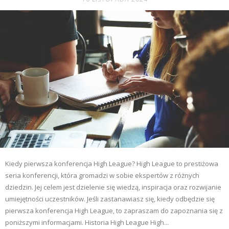
Kiedy pierwsza konferencja High League? High League to prestiżowa
seria konferencji, która gromadzi w sobie ekspertów z różnych
dziedzin. Jej celem jest dzielenie się wiedzą, inspiracja oraz rozwijanie
umiejętności uczestników. Jeśli zastanawiasz się, kiedy odbędzie się
pierwsza konferencja High League, to zapraszam do zapoznania się z
poniższymi informacjami. Historia High League High...