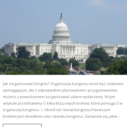
Jak zorganizować kongres? Organizacja kongresu może być zadaniem
wymagającym, ale z odpowiednim planowaniem i przygotowaniem,
możesz z powodzeniem zorganizować udane wydarzenie. W tym
artykule przedstawimy Ci kilka kluczowych kroków, które pomogą Ci w
organizacji kongresu. 1. Określ cel i temat kongresu Pierwszym
krokiem jest określenie celu i tematu kongresu. Zastanów się, jakie...