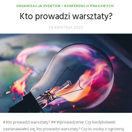
ORGANIZACJA EVENTÓW I KONFERENCJI PRASOWYCH
Kto prowadzi warsztaty?
19 KWIETNIA 2025
# Kto prowadzi warsztaty? ## Wprowadzenie Czy kiedykolwiek
zastanawiałeś się, kto prowadzi warsztaty? Czy to osoby z ogromną