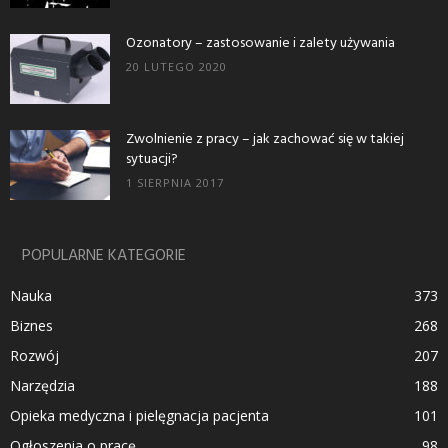
Ozonatory – zastosowanie i zalety używania
20 LUTEGO 2020
Zwolnienie z pracy – jak zachować się w takiej
sytuacji?
1 SIERPNIA 2017
POPULARNE KATEGORIE
Nauka
373
Biznes
268
Rozwój
207
Narzędzia
188
Opieka medyczna i pielęgnacja pacjenta
101
Ogłoszenia o pracę
98