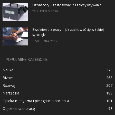
Ozonatory – zastosowanie i zalety używania
20 LUTEGO 2020
Zwolnienie z pracy – jak zachować się w takiej
sytuacji?
1 SIERPNIA 2017
POPULARNE KATEGORIE
Nauka
373
Biznes
268
Rozwój
207
Narzędzia
188
Opieka medyczna i pielęgnacja pacjenta
101
Ogłoszenia o pracę
98