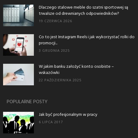
Dlaczego stalowe meble do szatni sportowej są
trwalsze od drewnianych odpowiedników?
19 CZERWCA 2026
Co to jest Instagram Reels i jak wykorzystać rolki do
promocji...
3 GRUDNIA 2025
W jakim banku założyć konto osobiste –
wskazówki
22 PAŹDZIERNIKA 2025
POPULARNE POSTY
Jak być profesjonalnym w pracy
6 LIPCA 2017