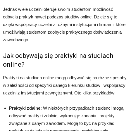
Jednak wiele uczelni oferuje swoim studentom możliwość
odbycia praktyk nawet podczas studiów online. Dzieje się to
dzięki współpracy uczelni z różnymi instytucjami i firmami, które
umożliwiają studentom zdobycie praktycznego doświadczenia
zawodowego.
Jak odbywają się praktyki na studiach
online?
Praktyki na studiach online mogą odbywać się na różne sposoby,
w zależności od specyfiki danego kierunku studiów i współpracy
uczelni z instytucjami zewnętrznymi. Oto kilka przykładów:
Praktyki zdalne:
W niektórych przypadkach studenci mogą
odbywać praktyki zdalnie, wykonując zadania i projekty
związane z danym zawodem. Mogą to być na przykład
praktyki w dziedzinie programowania, projektowania