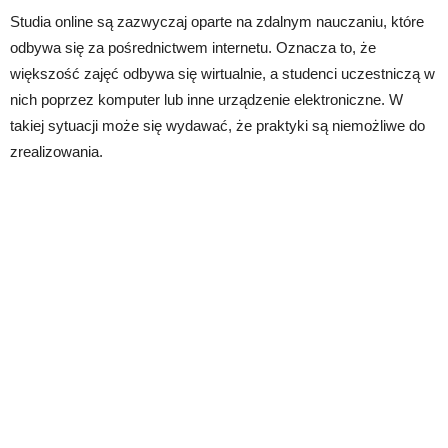
Studia online są zazwyczaj oparte na zdalnym nauczaniu, które
odbywa się za pośrednictwem internetu. Oznacza to, że
większość zajęć odbywa się wirtualnie, a studenci uczestniczą w
nich poprzez komputer lub inne urządzenie elektroniczne. W
takiej sytuacji może się wydawać, że praktyki są niemożliwe do
zrealizowania.