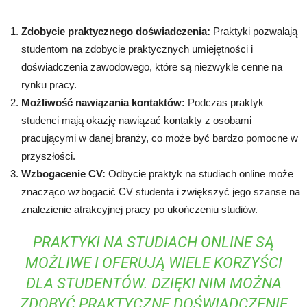
Zdobycie praktycznego doświadczenia:
Praktyki pozwalają
studentom na zdobycie praktycznych umiejętności i
doświadczenia zawodowego, które są niezwykle cenne na
rynku pracy.
Możliwość nawiązania kontaktów:
Podczas praktyk
studenci mają okazję nawiązać kontakty z osobami
pracującymi w danej branży, co może być bardzo pomocne w
przyszłości.
Wzbogacenie CV:
Odbycie praktyk na studiach online może
znacząco wzbogacić CV studenta i zwiększyć jego szanse na
znalezienie atrakcyjnej pracy po ukończeniu studiów.
PRAKTYKI NA STUDIACH ONLINE SĄ
MOŻLIWE I OFERUJĄ WIELE KORZYŚCI
DLA STUDENTÓW. DZIĘKI NIM MOŻNA
ZDOBYĆ PRAKTYCZNE DOŚWIADCZENIE