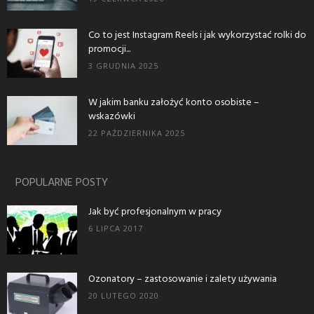
Co to jest Instagram Reels i jak wykorzystać rolki do
promocji...
3 GRUDNIA 2025
W jakim banku założyć konto osobiste –
wskazówki
22 PAŹDZIERNIKA 2025
POPULARNE POSTY
Jak być profesjonalnym w pracy
6 LIPCA 2017
Ozonatory – zastosowanie i zalety używania
20 LUTEGO 2020