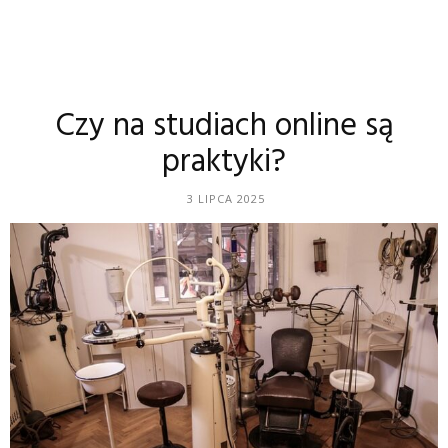
Czy na studiach online są
praktyki?
3 LIPCA 2025