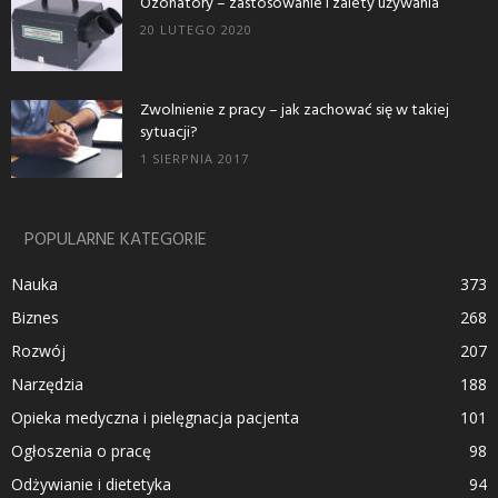
Ozonatory – zastosowanie i zalety używania
20 LUTEGO 2020
Zwolnienie z pracy – jak zachować się w takiej
sytuacji?
1 SIERPNIA 2017
POPULARNE KATEGORIE
Nauka
373
Biznes
268
Rozwój
207
Narzędzia
188
Opieka medyczna i pielęgnacja pacjenta
101
Ogłoszenia o pracę
98
Odżywianie i dietetyka
94