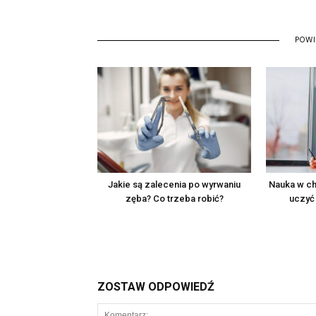
POW
Jakie są zalecenia po wyrwaniu
Nauka w chm
zęba? Co trzeba robić?
uczyć 
ZOSTAW ODPOWIEDŹ