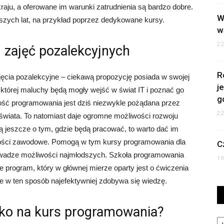
aju, a oferowane im warunki zatrudnienia są bardzo dobre.
W
szych lat, na przykład poprzez dedykowane kursy.
w
2
zajęć pozalekcyjnych
R
jęcia pozalekcyjne – ciekawą propozycję posiada w swojej
j
i której maluchy będą mogły wejść w świat IT i poznać go
g
ność programowania jest dziś niezwykle pożądana przez
2
świata. To natomiast daje ogromne możliwości rozwoju
 jeszcze o tym, gdzie będą pracować, to warto dać im
ności zawodowe. Pomogą w tym kursy programowania dla
C
 uwadze możliwości najmłodszych. Szkoła programowania
1
 program, który w głównej mierze oparty jest o ćwiczenia
 w ten sposób najefektywniej zdobywa się wiedzę.
cko na kurs programowania?
Ka