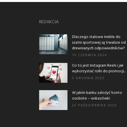
REDAKCJA
Dlaczego stalowe meble do
szatni sportowej są trwalsze od
drewnianych odpowiedników?
19 CZERWCA 2026
Co to jest Instagram Reels i jak
wykorzystać rolki do promocji...
3 GRUDNIA 2025
W jakim banku założyć konto
osobiste – wskazówki
22 PAŹDZIERNIKA 2025