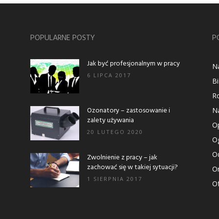
POPULARNE POSTY
P
Jak być profesjonalnym w pracy
N
6 LIPCA 2017
B
R
Ozonatory – zastosowanie i
N
zalety używania
Op
20 LUTEGO 2020
Og
Od
Zwolnienie z pracy – jak
zachować się w takiej sytuacji?
O
1 SIERPNIA 2017
Of