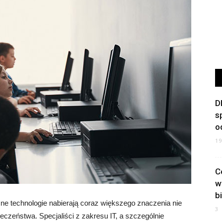
D
s
o
1
C
w
b
ne technologie nabierają coraz większego znaczenia nie
3
ołeczeństwa. Specjaliści z zakresu IT, a szczególnie