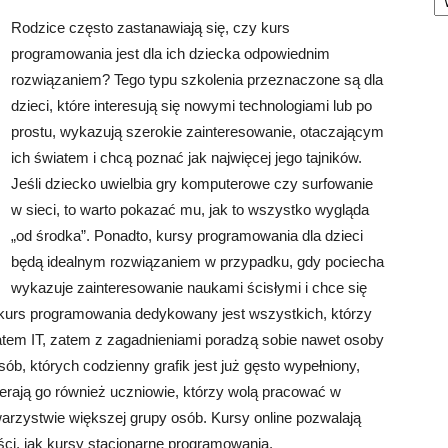
Rodzice często zastanawiają się, czy kurs
programowania jest dla ich dziecka odpowiednim
rozwiązaniem? Tego typu szkolenia przeznaczone są dla
dzieci, które interesują się nowymi technologiami lub po
prostu, wykazują szerokie zainteresowanie, otaczającym
ich światem i chcą poznać jak najwięcej jego tajników.
Jeśli dziecko uwielbia gry komputerowe czy surfowanie
w sieci, to warto pokazać mu, jak to wszystko wygląda
„od środka”. Ponadto, kursy programowania dla dzieci
będą idealnym rozwiązaniem w przypadku, gdy pociecha
wykazuje zainteresowanie naukami ścisłymi i chce się
kurs programowania dedykowany jest wszystkich, którzy
iatem IT, zatem z zagadnieniami poradzą sobie nawet osoby
b, których codzienny grafik jest już gęsto wypełniony,
ierają go również uczniowie, którzy wolą pracować w
rzystwie większej grupy osób. Kursy online pozwalają
ci, jak kursy stacjonarne programowania.