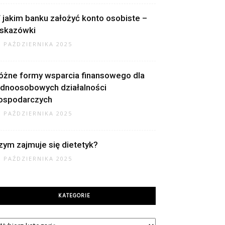
 jakim banku założyć konto osobiste –
skazówki
2 PAŹDZIERNIKA 2025
óżne formy wsparcia finansowego dla
ednoosobowych działalności
ospodarczych
2 PAŹDZIERNIKA 2025
zym zajmuje się dietetyk?
9 PAŹDZIERNIKA 2025
KATEGORIE
tegorie