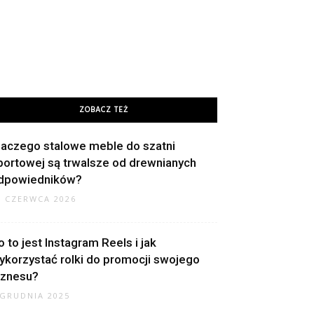
ZOBACZ TEŻ
laczego stalowe meble do szatni
portowej są trwalsze od drewnianych
dpowiedników?
9 CZERWCA 2026
o to jest Instagram Reels i jak
ykorzystać rolki do promocji swojego
iznesu?
 GRUDNIA 2025